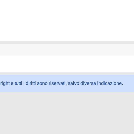
ht e tutti i diritti sono riservati, salvo diversa indicazione.
ookie
-
Area riservata