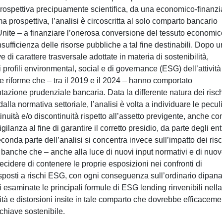
ospettiva precipuamente scientifica, da una economico-finanzia
a prospettiva, l’analisi è circoscritta al solo comparto bancario
nite – a finanziare l’onerosa conversione del tessuto economic
insufficienza delle risorse pubbliche a tal fine destinabili. Dopo 
e di carattere trasversale adottate in materia di sostenibilità,
 profili environmental, social e di governance (ESG) dell’attività
le riforme che – tra il 2019 e il 2024 – hanno comportato
tazione prudenziale bancaria. Data la differente natura dei risc
lla normativa settoriale, l’analisi è volta a individuare le peculi
inuità e/o discontinuità rispetto all’assetto previgente, anche co
igilanza al fine di garantire il corretto presidio, da parte degli ent
a seconda parte dell’analisi si concentra invece sull’impatto dei ris
 banche che – anche alla luce di nuovi input normativi e di nuo
ecidere di contenere le proprie esposizioni nei confronti di
esposti a rischi ESG, con ogni conseguenza sull’ordinario dipana
 esaminate le principali formule di ESG lending rinvenibili nella
lità e distorsioni insite in tale comparto che dovrebbe efficacem
chiave sostenibile.