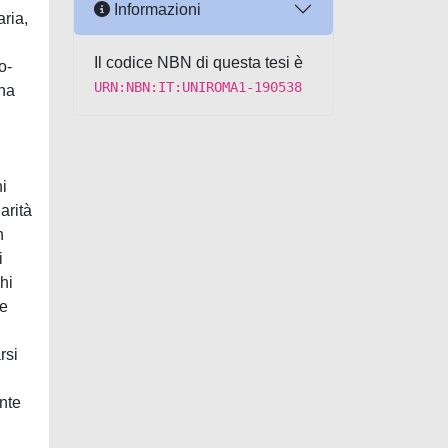
Informazioni
ria,
Il codice NBN di questa tesi è
o-
URN:NBN:IT:UNIROMA1-190538
una
hi
arità
n
i
chi
ve
rsi
ente