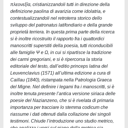
πλεονεξία, cristianizzandoli tutti in direzione della
definizione paolina di avarizia come idolatria, e
contestualizzandoli nel retroterra storico dello
sviluppo del patronatus latifondiario e della grande
proprietà terriera. In questa prima parte della ricerca
si è inoltre ricostruito il rapporto fra i quattordici
manoscritti superstiti della poesia, tutti riconducibili
alle famiglie Ψ e Ω, in cui si ripartisce la tradizione
dei carmi gregoriani, e si è ripercorsa la storia
editoriale del testo, dall’editio princeps latina del
Leuvenclavius (1571) all’ultima edizione a cura di
Caillau (1840), ristampata nella Patrologia Graeca
del Migne. Nel definire i legami fra i manoscritti, si è
inoltre tenuta presente l’antica versione siriaca delle
poesie del Nazianzeno, che si è rivelata di primaria
importanza per tracciare lo stemma codicum che
riassume i dati ottenuti dalla collazione dei singoli
testimoni. Chiude l’introduzione uno studio metrico,
che analizza i versi sul piano della metrica sia