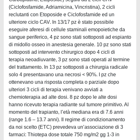
(Ciclofosfamide, Adriamicina, Vincristina), 2 cicli
reclutanti con Etoposide e Ciclofosfamide ed un
ulteriore ciclo CAV. In 13/17 pz è stato possibile
eseguire aferesi di cellule staminali emopoietiche da
sangue periferico, 4 pz sono stati sottoposti ad espianto
di midollo osseo in anestesia generale. 10 pz sono stati
sottoposti ad intervento chirurgico dopo 4 cicli di
terapia neoadiuvante, 3 pz sono stati operati al termine
del trattamento. In 13 pz sottoposti a chirurgia radicale
solo 4 presentavano una necrosi < 90%. I pz che
ottenevano una risposta completa o parziale dopo
ulteriori 3 cicli di terapia venivano avviati a
chemioterapia ad alte dosi. 8 pz dopo le alte dosi
hanno ricevuto terapia radiante sul tumore primitivo. Al
momento del trapianto, l’età mediana era di 7.6 anni
(range 1.6 – 13.7 anni). Il regime di condizionamento
da noi scelto (ETC) prevedeva un’associazione di 3
farmaci: Thiotepa dose totale 750 mg/m2 gg 1-3 in