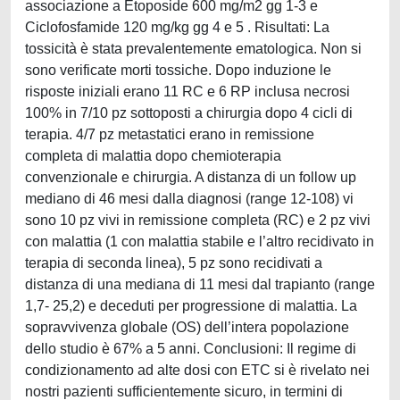
associazione a Etoposide 600 mg/m2 gg 1-3 e
Ciclofosfamide 120 mg/kg gg 4 e 5 . Risultati: La
tossicità è stata prevalentemente ematologica. Non si
sono verificate morti tossiche. Dopo induzione le
risposte iniziali erano 11 RC e 6 RP inclusa necrosi
100% in 7/10 pz sottoposti a chirurgia dopo 4 cicli di
terapia. 4/7 pz metastatici erano in remissione
completa di malattia dopo chemioterapia
convenzionale e chirurgia. A distanza di un follow up
mediano di 46 mesi dalla diagnosi (range 12-108) vi
sono 10 pz vivi in remissione completa (RC) e 2 pz vivi
con malattia (1 con malattia stabile e l’altro recidivato in
terapia di seconda linea), 5 pz sono recidivati a
distanza di una mediana di 11 mesi dal trapianto (range
1,7- 25,2) e deceduti per progressione di malattia. La
sopravvivenza globale (OS) dell’intera popolazione
dello studio è 67% a 5 anni. Conclusioni: Il regime di
condizionamento ad alte dosi con ETC si è rivelato nei
nostri pazienti sufficientemente sicuro, in termini di