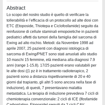
Abstract
Lo scopo del nostro studio è quello di verificare la
tollerabilità e l’efficacia di un protocollo ad alte dosi con
ETC (Etoposide, Thiotepa e Ciclofosfamide) seguito da
reinfusione di cellule staminali emopoietiche in pazienti
pediatrici affetti da tumori della famiglia del sarcoma di
Ewing ad alto rischio. Metodi: da Novembre 1998 ad
aprile 2007, 25 pazienti con diagnosi istologica di
sarcoma di Ewing/PNET sono stati arruolati allo studio
10 maschi 15 femmine, età mediana alla diagnosi 7.9
anni (range 1-15.8). 17/25 pazienti erano valutabili per
le alte dosi ((1 pz è in trattamento radioterapico, 2
pazienti sono a distanza rispettivamente di 20 e 40
giorni dal trapianto, gli altri 5 sono ancora nella fase di
induzione), di questi, 7 presentavano malattia
metastatica. La terapia di induzione prevedeva 7 cicli di
chemioterapia convenzionale: 2 cicli di ICE (Ifosfamide
Carboplatino, Etoposide) seguiti da 2 cicli CAV