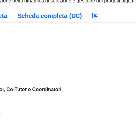
nzione della dinamica di selezione e gestione dei progetti digitali
eta
Scheda completa (DC)
or, Co-Tutor o Coordinatori
"