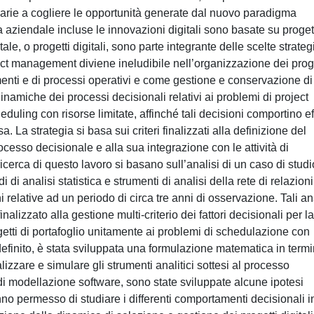
arie a cogliere le opportunità generate dal nuovo paradigma
a aziendale incluse le innovazioni digitali sono basate su progett
tale, o progetti digitali, sono parte integrante delle scelte strateg
ct management diviene ineludibile nell’organizzazione dei proge
umenti e di processi operativi e come gestione e conservazione di
dinamiche dei processi decisionali relativi ai problemi di project
eduling con risorse limitate, affinché tali decisioni comportino eff
a. La strategia si basa sui criteri finalizzati alla definizione del
ocesso decisionale e alla sua integrazione con le attività di
ricerca di questo lavoro si basano sull’analisi di un caso di stud
 di analisi statistica e strumenti di analisi della rete di relazioni
 relative ad un periodo di circa tre anni di osservazione. Tali an
alizzato alla gestione multi-criterio dei fattori decisionali per la
getti di portafoglio unitamente ai problemi di schedulazione con
definito, è stata sviluppata una formulazione matematica in termi
izzare e simulare gli strumenti analitici sottesi al processo
i di modellazione software, sono state sviluppate alcune ipotesi
o permesso di studiare i differenti comportamenti decisionali i