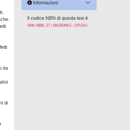
Informazioni
i.
Il codice NBN di questa tesi è
iche.
URN:NBN:IT:UNIROMA2-195261
tti
etti
io da
alisi
ni di
n