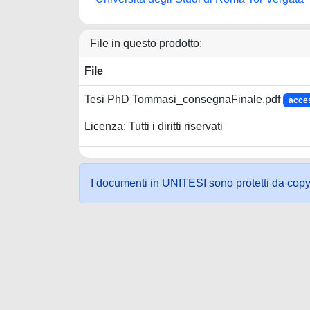
File in questo prodotto:
File
Tesi PhD Tommasi_consegnaFinale.pdf
acce
Licenza: Tutti i diritti riservati
I documenti in UNITESI sono protetti da copyrig
Powered by UNITESI
-
about UNITESI
-
Utilizzo dei c