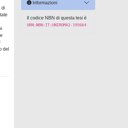
Informazioni
 di
tate
Il codice NBN di questa tesi è
URN:NBN:IT:UNIROMA2-195664
ni
 e
l
o del