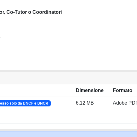
or, Co-Tutor o Coordinatori
"
Dimensione
Formato
6.12 MB
Adobe PD
esso solo da BNCF e BNCR