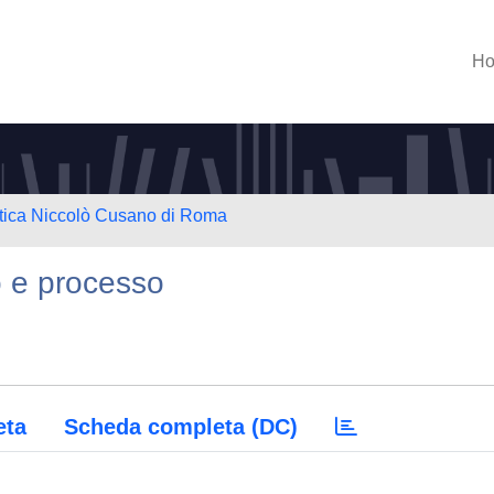
H
atica Niccolò Cusano di Roma
to e processo
eta
Scheda completa (DC)