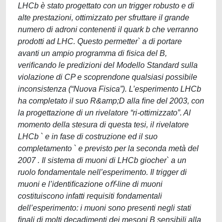
LHCb è stato progettato con un trigger robusto e di
alte prestazioni, ottimizzato per sfruttare il grande
numero di adroni contenenti il quark b che verranno
prodotti ad LHC. Questo permetter` a di portare
avanti un ampio programma di ﬁsica del B,
veriﬁcando le predizioni del Modello Standard sulla
violazione di CP e scoprendone qualsiasi possibile
inconsistenza (“Nuova Fisica”). L’esperimento LHCb
ha completato il suo R&amp;D alla ﬁne del 2003, con
la progettazione di un rivelatore “ri-ottimizzato”. Al
momento della stesura di questa tesi, il rivelatore
LHCb ` e in fase di costruzione ed il suo
completamento ` e previsto per la seconda metà del
2007 . Il sistema di muoni di LHCb giocher` a un
ruolo fondamentale nell’esperimento. Il trigger di
muoni e l’identiﬁcazione oﬀ-line di muoni
costituiscono infatti requisiti fondamentali
dell’esperimento: i muoni sono presenti negli stati
ﬁnali di molti decadimenti dei mesoni B sensibili alla