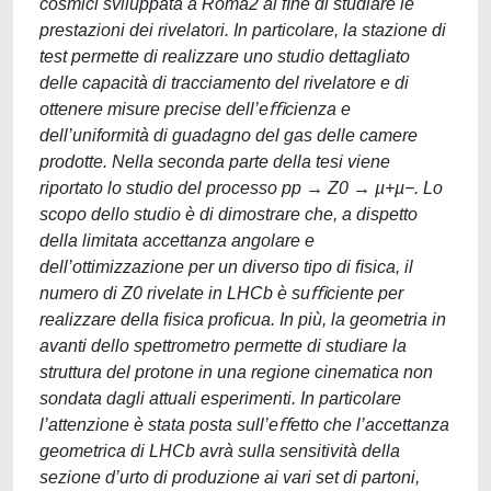
cosmici sviluppata a Roma2 al ﬁne di studiare le
prestazioni dei rivelatori. In particolare, la stazione di
test permette di realizzare uno studio dettagliato
delle capacità di tracciamento del rivelatore e di
ottenere misure precise dell’eﬃcienza e
dell’uniformità di guadagno del gas delle camere
prodotte. Nella seconda parte della tesi viene
riportato lo studio del processo pp → Z0 → µ+µ−. Lo
scopo dello studio è di dimostrare che, a dispetto
della limitata accettanza angolare e
dell’ottimizzazione per un diverso tipo di ﬁsica, il
numero di Z0 rivelate in LHCb è suﬃciente per
realizzare della ﬁsica proﬁcua. In più, la geometria in
avanti dello spettrometro permette di studiare la
struttura del protone in una regione cinematica non
sondata dagli attuali esperimenti. In particolare
l’attenzione è stata posta sull’eﬀetto che l’accettanza
geometrica di LHCb avrà sulla sensitività della
sezione d’urto di produzione ai vari set di partoni,