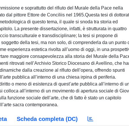
ommissione e soprattutto del rifiuto del Murale della Pace nella
o dal pittore Ettore de Conciliis nel 1965.Questa tesi di dottora
metodologica di questo tema, il quale si snoda tra storia ed
tolo. La presente dissertazione, infatti, è strutturata in quattro
cio transculturale e transdisciplinare; la tesi si propone di
 soggetto della tesi, ma non solo, di comprenderla da un punto 
e esperienza estetica rivolta all’uomo di oggi, in una prospetti
portare maggiore consapevolezza alla storia del Murale della Pac
enti ritrovati nell’Archivio Storico Diocesano di Avellino, che h
inamiche dalla creazione al rifiuto dell’opera, offrendo spunti
l'arte pubblica all’interno di una chiesa irpina di periferia.
itto o meno di esistenza di quest’arte pubblica all’interno di u
 si colloca all’interno di un movimento di apertura sociale di Gio
 sulla funzione sociale dell’arte, che di fatto è stato un capitolo
 dell’arte sacra contemporanea.
eta
Scheda completa (DC)