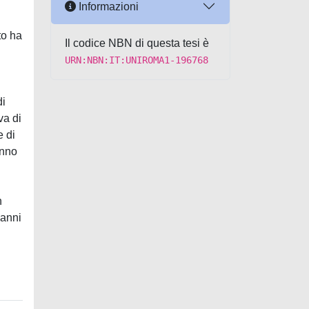
Informazioni
to ha
Il codice NBN di questa tesi è
URN:NBN:IT:UNIROMA1-196768
di
va di
e di
anno
n
vanni