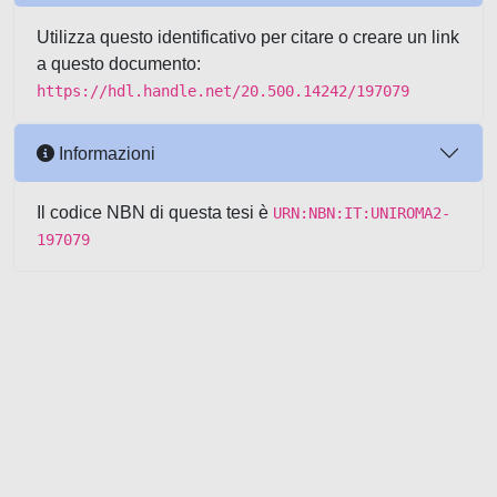
Utilizza questo identificativo per citare o creare un link
a questo documento:
https://hdl.handle.net/20.500.14242/197079
Informazioni
Il codice NBN di questa tesi è
URN:NBN:IT:UNIROMA2-
197079
Powered by UNITESI
-
about
UNITESI
-
Utilizzo dei cookie
-
Copyright © 2026