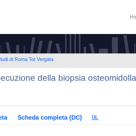
H
Studi di Roma Tor Vergata
secuzione della biopsia osteomidoll
eta
Scheda completa (DC)