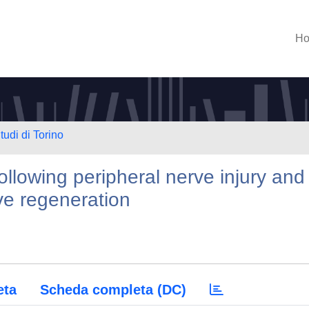
H
tudi di Torino
llowing peripheral nerve injury and
ve regeneration
eta
Scheda completa (DC)