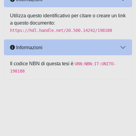
Utilizza questo identificativo per citare o creare un link
a questo documento:
https://hdl.handle.net/20.500.14242/198188
Informazioni
Il codice NBN di questa tesi è
URN:NBN:IT:UNITO-
198188
Powered by UNITESI
-
about
UNITESI
-
Utilizzo dei cookie
-