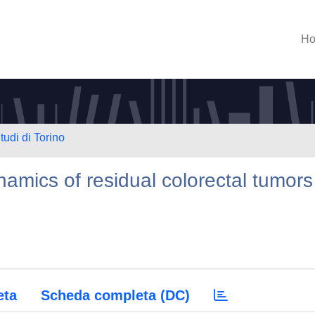
H
tudi di Torino
amics of residual colorectal tumors
e
eta
Scheda completa (DC)