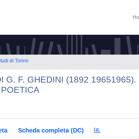
H
tudi di Torino
 G. F. GHEDINI (1892 19651965).
 POETICA
eta
Scheda completa (DC)