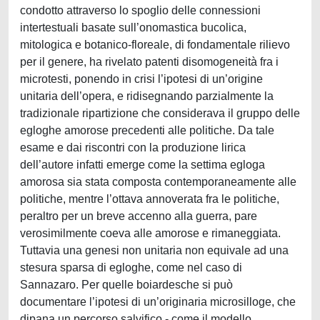
condotto attraverso lo spoglio delle connessioni
intertestuali basate sull’onomastica bucolica,
mitologica e botanico-floreale, di fondamentale rilievo
per il genere, ha rivelato patenti disomogeneità fra i
microtesti, ponendo in crisi l’ipotesi di un’origine
unitaria dell’opera, e ridisegnando parzialmente la
tradizionale ripartizione che considerava il gruppo delle
egloghe amorose precedenti alle politiche. Da tale
esame e dai riscontri con la produzione lirica
dell’autore infatti emerge come la settima egloga
amorosa sia stata composta contemporaneamente alle
politiche, mentre l’ottava annoverata fra le politiche,
peraltro per un breve accenno alla guerra, pare
verosimilmente coeva alle amorose e rimaneggiata.
Tuttavia una genesi non unitaria non equivale ad una
stesura sparsa di egloghe, come nel caso di
Sannazaro. Per quelle boiardesche si può
documentare l’ipotesi di un’originaria microsilloge, che
dipana un percorso salvifico - come il modello