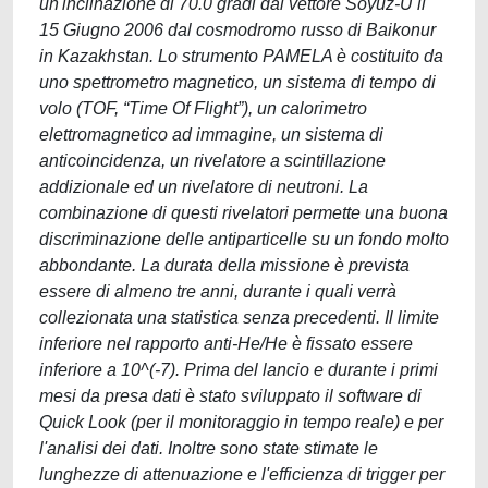
un'inclinazione di 70.0 gradi dal vettore Soyuz-U il
15 Giugno 2006 dal cosmodromo russo di Baikonur
in Kazakhstan. Lo strumento PAMELA è costituito da
uno spettrometro magnetico, un sistema di tempo di
volo (TOF, “Time Of Flight”), un calorimetro
elettromagnetico ad immagine, un sistema di
anticoincidenza, un rivelatore a scintillazione
addizionale ed un rivelatore di neutroni. La
combinazione di questi rivelatori permette una buona
discriminazione delle antiparticelle su un fondo molto
abbondante. La durata della missione è prevista
essere di almeno tre anni, durante i quali verrà
collezionata una statistica senza precedenti. Il limite
inferiore nel rapporto anti-He/He è fissato essere
inferiore a 10^(-7). Prima del lancio e durante i primi
mesi da presa dati è stato sviluppato il software di
Quick Look (per il monitoraggio in tempo reale) e per
l'analisi dei dati. Inoltre sono state stimate le
lunghezze di attenuazione e l'efficienza di trigger per