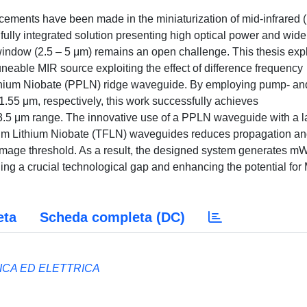
cements have been made in the miniaturization of mid-infrared 
ully integrated solution presenting high optical power and wide
 window (2.5 – 5 μm) remains an open challenge. This thesis exp
eable MIR source exploiting the effect of difference frequency
Lithium Niobate (PPLN) ridge waveguide. By employing pump- an
1.55 μm, respectively, this work successfully achieves
3.5 μm range. The innovative use of a PPLN waveguide with a l
Film Lithium Niobate (TFLN) waveguides reduces propagation a
amage threshold. As a result, the designed system generates m
ing a crucial technological gap and enhancing the potential for
eta
Scheda completa (DC)
ICA ED ELETTRICA