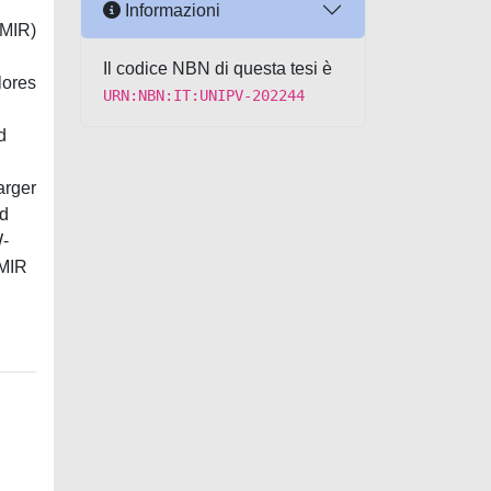
Informazioni
(MIR)
Il codice NBN di questa tesi è
lores
URN:NBN:IT:UNIPV-202244
d
arger
nd
W-
 MIR