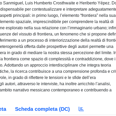
sario Sanmiguel, Luis Humberto Crosthwaite e Heriberto Yépez. 
indispensabile per contestualizzare e interpretare adeguatamente
 aspetti principali: in primo luogo, l’elemento “frontiera” nella sua
elemento spaziale, imprescindibile per comprendere la realtà di
iene esplorato nella sua relazione con l’immaginario urbano; infi
eguenze del vissuto di frontiera, un fenomeno che si propone defi
riferimento a un processo di interiorizzazione della realtà di front
 L’eterogeneità offerta dalle prospettive degli autori permette una
iera in grado di mediare la nostra stessa percezione del limite. I
a frontiera come spazio di complessità e contraddizione, dove i
no. Adottando un approccio interdisciplinare che integra teoria
politiche, la ricerca contribuisce a una comprensione profonda e cri
, in grado di riflettere le tensioni e le sfide dell’era
utori, attraverso le interviste, ha inoltre arricchito l’analisi,
l’ambito narrativo messicano contemporaneo e contribuendo a
eta
Scheda completa (DC)