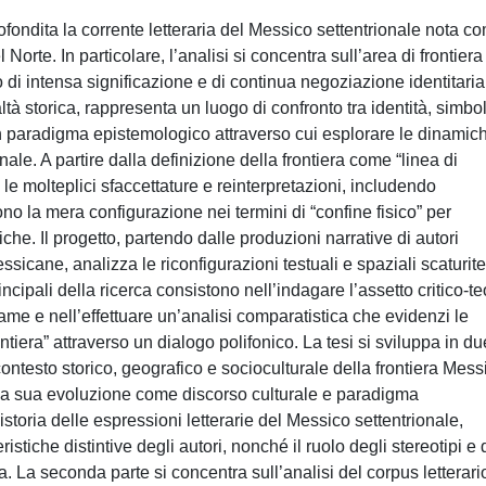
fondita la corrente letteraria del Messico settentrionale nota c
Norte. In particolare, l’analisi si concentra sull’area di frontiera 
 di intensa significazione e di continua negoziazione identitaria
tà storica, rappresenta un luogo di confronto tra identità, simbol
n paradigma epistemologico attraverso cui esplorare le dinamic
iminale. A partire dalla definizione della frontiera come “linea di
 le molteplici sfaccettature e reinterpretazioni, includendo
ono la mera configurazione nei termini di “confine fisico” per
he. Il progetto, partendo dalle produzioni narrative di autori
messicane, analizza le riconfigurazioni testuali e spaziali scaturite
rincipali della ricerca consistono nell’indagare l’assetto critico-te
ame e nell’effettuare un’analisi comparatistica che evidenzi le
ntiera” attraverso un dialogo polifonico. La tesi si sviluppa in du
contesto storico, geografico e socioculturale della frontiera Mess
alla sua evoluzione come discorso culturale e paradigma
istoria delle espressioni letterarie del Messico settentrionale,
istiche distintive degli autori, nonché il ruolo degli stereotipi e 
a. La seconda parte si concentra sull’analisi del corpus letterari