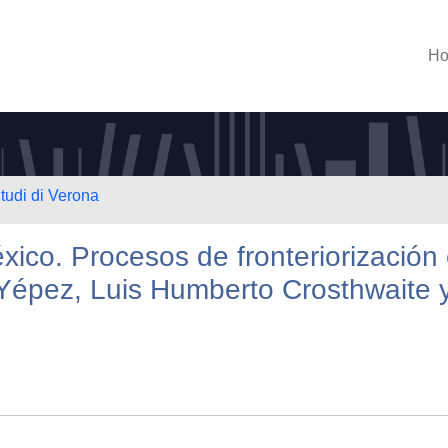
H
Studi di Verona
éxico. Procesos de fronteriorización
o Yépez, Luis Humberto Crosthwaite 