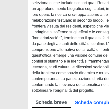
selezionato, che include scrittori quali Ro
un approfondimento biografico sugli autori, 
loro opere, la ricerca si sviluppa attorno a tre
rielaborazione testuale; in secondo luogo, l’
frontiera vissuta dai residenti, aspetto che v
l’indagine si sofferma sugli effetti e le cons
“fronteriorización”, termine con il quale si fa 
da parte degli abitanti delle città di confine.
comprensione alternativa della realtà di front
quest’ottica, emerge una visione comune dell
confini si sfumano e le identità si frammenta
letteraria, studi culturali e riflessioni socio
della frontiera come spazio dinamico e mutevole
contemporanea. La partecipazione diretta degli a
confermando la rilevanza della tematica nel
sottolineare l’originalità del progetto.
Scheda breve
Scheda compl