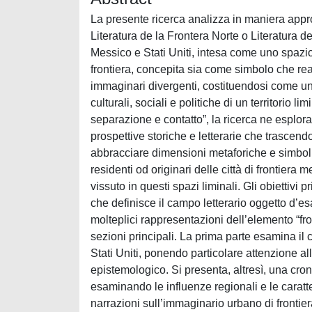
La presente ricerca analizza in maniera appro
Literatura de la Frontera Norte o Literatura del 
Messico e Stati Uniti, intesa come uno spazio
frontiera, concepita sia come simbolo che real
immaginari divergenti, costituendosi come u
culturali, sociali e politiche di un territorio l
separazione e contatto”, la ricerca ne esplora
prospettive storiche e letterarie che trascend
abbracciare dimensioni metaforiche e simbolic
residenti od originari delle città di frontiera 
vissuto in questi spazi liminali. Gli obiettivi p
che definisce il campo letterario oggetto d’es
molteplici rappresentazioni dell’elemento “fro
sezioni principali. La prima parte esamina il 
Stati Uniti, ponendo particolare attenzione 
epistemologico. Si presenta, altresì, una cron
esaminando le influenze regionali e le caratter
narrazioni sull’immaginario urbano di frontier