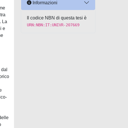
Informazioni
ome
tra
Il codice NBN di questa tesi è
. La
URN:NBN:IT:UNIVR-207669
i e
he
 dal
orico
e
ico-
delle
o