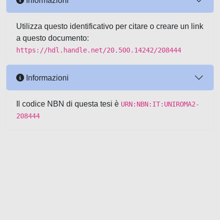
Informazioni
Utilizza questo identificativo per citare o creare un link
a questo documento:
https://hdl.handle.net/20.500.14242/208444
Informazioni
Il codice NBN di questa tesi è
URN:NBN:IT:UNIROMA2-
208444
Powered by UNITESI
-
about
UNITESI
-
Utilizzo dei cookie
-