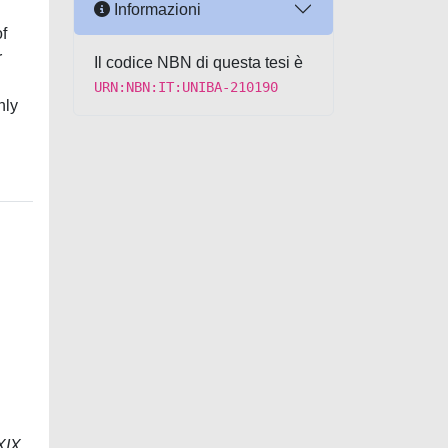
Informazioni
of
r
Il codice NBN di questa tesi è
URN:NBN:IT:UNIBA-210190
nly
 XIX