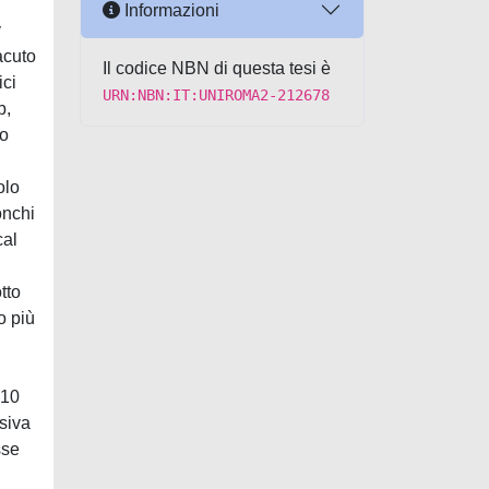
Informazioni
y
acuto
Il codice NBN di questa tesi è
ici
URN:NBN:IT:UNIROMA2-212678
b,
no
olo
onchi
cal
tto
o più
 10
siva
sse