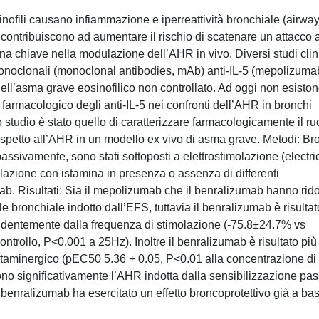
osinofili causano infiammazione e iperreattività bronchiale (airwa
contribuiscono ad aumentare il rischio di scatenare un attacco 
ina chiave nella modulazione dell’AHR in vivo. Diversi studi clin
 monoclonali (monoclonal antibodies, mAb) anti-IL-5 (mepolizuma
ell’asma grave eosinofilico non controllato. Ad oggi non esisto
o farmacologico degli anti-IL-5 nei confronti dell’AHR in bronchi
o studio è stato quello di caratterizzare farmacologicamente il ru
spetto all’AHR in un modello ex vivo di asma grave. Metodi: Br
passivamente, sono stati sottoposti a elettrostimolazione (electri
olazione con istamina in presenza o assenza di differenti
. Risultati: Sia il mepolizumab che il benralizumab hanno rido
ile bronchiale indotto dall’EFS, tuttavia il benralizumab è risultat
endentemente dalla frequenza di stimolazione (-75.8±24.7% vs
ntrollo, P<0.001 a 25Hz). Inoltre il benralizumab è risultato più
istaminergico (pEC50 5.36 + 0.05, P<0.01 alla concentrazione di
no significativamente l’AHR indotta dalla sensibilizzazione pas
l benralizumab ha esercitato un effetto broncoprotettivo già a ba