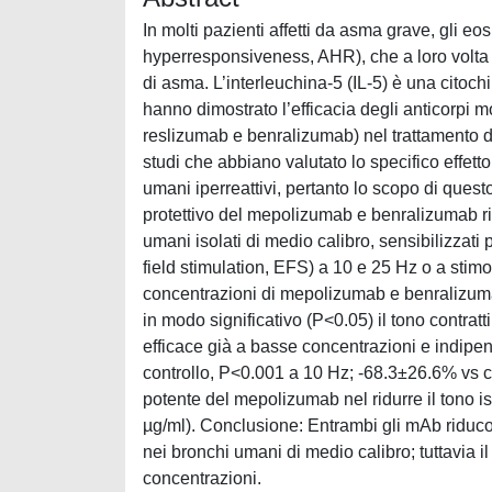
In molti pazienti affetti da asma grave, gli e
hyperresponsiveness, AHR), che a loro volta 
di asma. L’interleuchina-5 (IL-5) è una citoch
hanno dimostrato l’efficacia degli anticorpi
reslizumab e benralizumab) nel trattamento d
studi che abbiano valutato lo specifico effett
umani iperreattivi, pertanto lo scopo di quest
protettivo del mepolizumab e benralizumab ri
umani isolati di medio calibro, sensibilizzati 
field stimulation, EFS) a 10 e 25 Hz o a stim
concentrazioni di mepolizumab e benralizumab
in modo significativo (P<0.05) il tono contratt
efficace già a basse concentrazioni e indip
controllo, P<0.001 a 10 Hz; -68.3±26.6% vs co
potente del mepolizumab nel ridurre il tono 
µg/ml). Conclusione: Entrambi gli mAb riduco
nei bronchi umani di medio calibro; tuttavia i
concentrazioni.