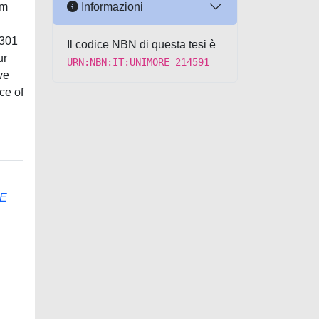
Informazioni
om
 301
Il codice NBN di questa tesi è
ur
URN:NBN:IT:UNIMORE-214591
ve
ce of
LE