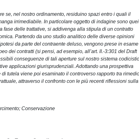
ire se, nel nostro ordinamento, residuino spazi entro i quali il
rimanga irrimediabile. In particolare oggetto di indagine sono quei
 fase delle trattative, si addivenga alla stipula di un contratto
mica. Partendo da uno studio analitico delle diverse opinioni
ali ipotesi da parte del contraente deluso, vengono prese in esame
peo dei contratti (si pensi, ad esempio, all’art. II.-3:301 del Draft
bili conseguenze di tali aperture sul nostro sistema codicistic
ative applicazioni giurisprudenziali. Adottando una prospettiva
 di tutela viene poi esaminato il controverso rapporto tra rimedi
attuale, attraverso il confronto con le più recenti riflessioni sulla
arcimento; Conservazione