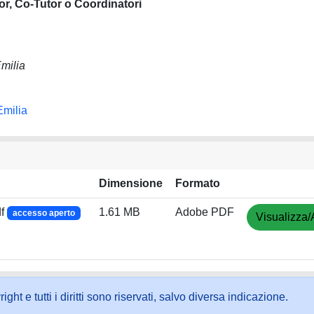
or, Co-Tutor o Coordinatori
milia
Emilia
Dimensione
Formato
df
1.61 MB
Adobe PDF
accesso aperto
Visualizza/
ht e tutti i diritti sono riservati, salvo diversa indicazione.