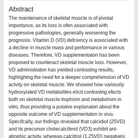
Abstract
The maintenance of skeletal muscle is of pivotal
importance, as its loss is ofen associated with
progressive pathologies, generally worsening the
prognosis. Vitamin D (VD) defciency is associated with
a decline in muscle mass and performance in various
diseases. Therefore, VD supplementaton has been
proposed to counteract skeletal muscle loss. However,
VD administraton has yielded contrastng results,
highlightng the need for a deeper comprehension of VD
actvity on skeletal muscle. We showed how variously
hydroxylated VD metabolites elicit contrastng efects
both on skeletal muscle trophism and metabolism in
vitro, thus providing a putatve explanaton about the
opposite outcome of VD supplementaton in vivo.
Specifcally, our fndings revealed that calcidiol (25VD)
and its precursor cholecalciferol (VD3) exhibit ant-
atrophic actvity, whereas calcitriol (1,25VD) negatvely