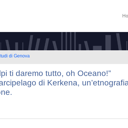
H
Studi di Genova
lpi ti daremo tutto, oh Oceano!”
l’arcipelago di Kerkena, un’etnografi
one.