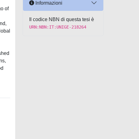
Informazioni
o of
Il codice NBN di questa tesi è
nd,
URN:NBN:IT:UNIGE-218264
lobal
 shed
ns,
od