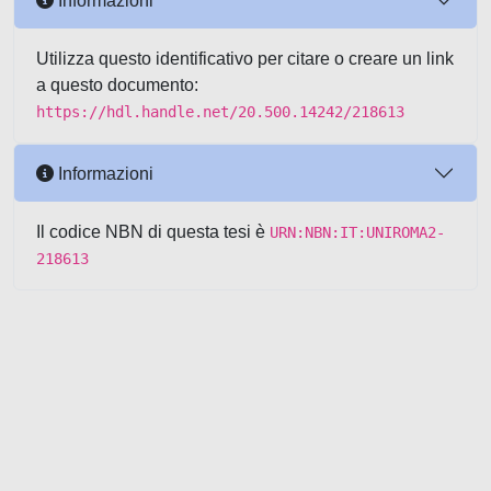
Informazioni
Utilizza questo identificativo per citare o creare un link
a questo documento:
https://hdl.handle.net/20.500.14242/218613
Informazioni
Il codice NBN di questa tesi è
URN:NBN:IT:UNIROMA2-
218613
Powered by UNITESI
-
about
UNITESI
-
Utilizzo dei cookie
-