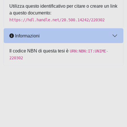
Utilizza questo identificativo per citare o creare un link
a questo documento:
https://hdl.handle.net/20.500.14242/220302
Informazioni
Il codice NBN di questa tesi è
URN:NBN:IT:UNIME-
220302
Powered by UNITESI
-
about
UNITESI
-
Utilizzo dei cookie
-
Copyright © 2026
Area riservata