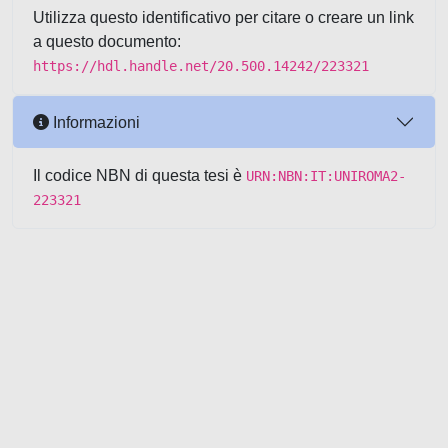
Utilizza questo identificativo per citare o creare un link
a questo documento:
https://hdl.handle.net/20.500.14242/223321
Informazioni
Il codice NBN di questa tesi è
URN:NBN:IT:UNIROMA2-
223321
Powered by UNITESI
-
about
UNITESI
-
Utilizzo dei cookie
-
Copyright © 2026
Area riservata