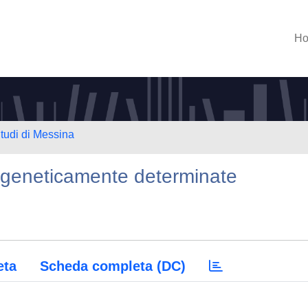
H
Studi di Messina
ie geneticamente determinate
eta
Scheda completa (DC)