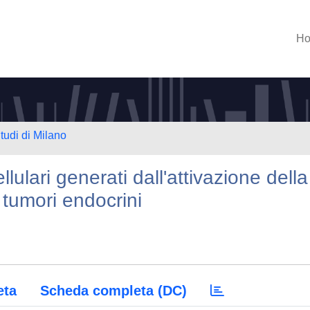
H
tudi di Milano
llulari generati dall'attivazione della
tumori endocrini
eta
Scheda completa (DC)