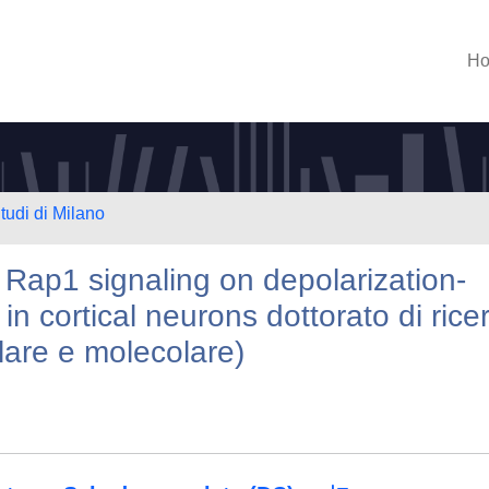
H
tudi di Milano
Rap1 signaling on depolarization-
n cortical neurons dottorato di rice
lulare e molecolare)