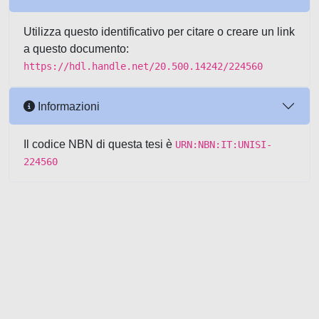
Utilizza questo identificativo per citare o creare un link
a questo documento:
https://hdl.handle.net/20.500.14242/224560
Informazioni
Il codice NBN di questa tesi è
URN:NBN:IT:UNISI-
224560
Powered by UNITESI
-
about
UNITESI
-
Utilizzo dei cookie
-
Copyright © 2026