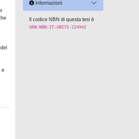
Informazioni
ei
che
Il codice NBN di questa tesi è
URN:NBN:IT:UNITS-224942
 del
 e