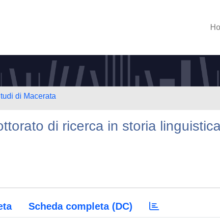
H
Studi di Macerata
ttorato di ricerca in storia linguistic
eta
Scheda completa (DC)