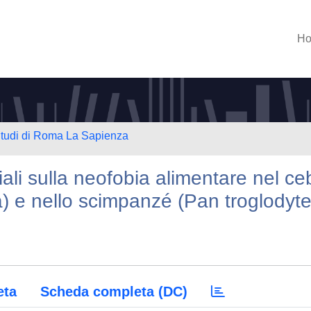
H
 Studi di Roma La Sapienza
iali sulla neofobia alimentare nel ce
a) e nello scimpanzé (Pan troglodyte
eta
Scheda completa (DC)