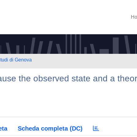
H
Studi di Genova
pause the observed state and a theo
eta
Scheda completa (DC)