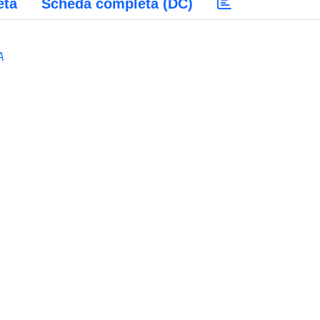
eta
Scheda completa (DC)
A