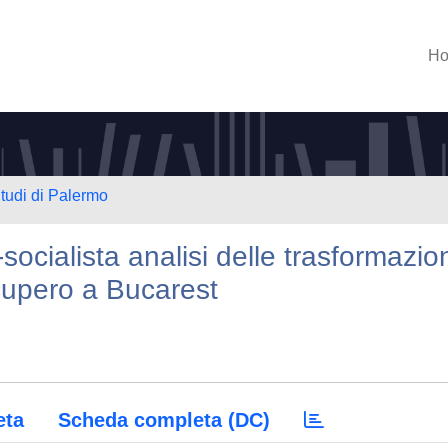
H
Studi di Palermo
t-socialista analisi delle trasformazio
ecupero a Bucarest
eta
Scheda completa (DC)