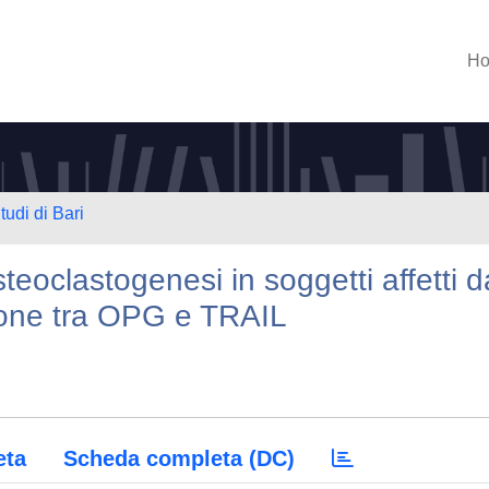
H
tudi di Bari
osteoclastogenesi in soggetti affetti d
ione tra OPG e TRAIL
eta
Scheda completa (DC)