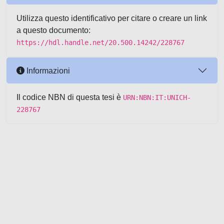
Utilizza questo identificativo per citare o creare un link
a questo documento:
https://hdl.handle.net/20.500.14242/228767
Informazioni
Il codice NBN di questa tesi è
URN:NBN:IT:UNICH-
228767
Powered by UNITESI
-
about
UNITESI
-
Utilizzo dei cookie
-
Copyright © 2026