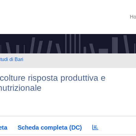
H
tudi di Bari
olture risposta produttiva e
nutrizionale
eta
Scheda completa (DC)