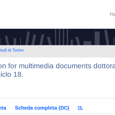
H
tudi di Torino
ion for multimedia documents dottor
ciclo 18.
eta
Scheda completa (DC)