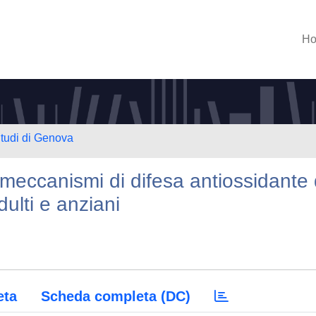
H
Studi di Genova
i meccanismi di difesa antiossidante 
dulti e anziani
eta
Scheda completa (DC)