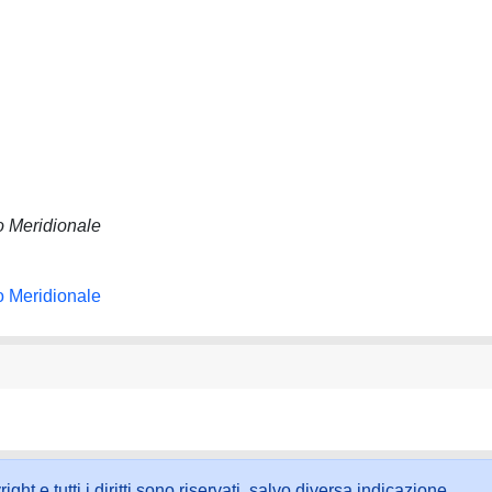
io Meridionale
io Meridionale
ht e tutti i diritti sono riservati, salvo diversa indicazione.