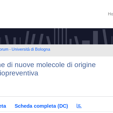
H
orum - Università di Bologna
ne di nuove molecole di origine
iopreventiva
eta
Scheda completa (DC)