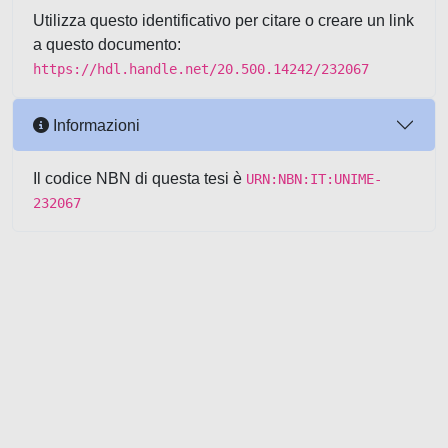
Utilizza questo identificativo per citare o creare un link
a questo documento:
https://hdl.handle.net/20.500.14242/232067
Informazioni
Il codice NBN di questa tesi è
URN:NBN:IT:UNIME-
232067
Powered by UNITESI
-
about
UNITESI
-
Utilizzo dei cookie
-
Copyright © 2026
Area riservata