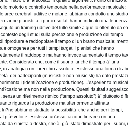
. Il lavoro à¨ articolato in quattro argomenti. Punto di inizio à¨
trollo motorio e controllo temporale nella performance musicale;
delle aree cerebrali uditive e motorie, abbiamo condotto uno studio
'esecuzione pianistica; i primi risultati hanno indicato una tendenza
uito un training uditivo del tutto simile a quello ottenuto da co
 contesto degli studi sulla percezione e produzione del tempo
i riprodurre e raddoppiare il tempo di un brano musicale; mentr
 e omogenea per tutti i tempi target, i pianisti che hanno
rrettamente il raddoppio ma hanno invece aumentato il tempo tar
ante. Considerato che, come il suono, anche il tempo à¨ una
e, in analogia con l'orecchio assoluto, esistesse una forma di abi
età dei partecipanti (musicisti e non-musicisti) ha dato prestaz
sperimentali (identi?cazione e produzione). L'esperienza musica
denti?cazione ma non nella produzione. Questi risultati suggerisc
, senza un riferimento ritmico (“tempo assoluto”) à¨ piuttosto diff
anto riguarda la produzione ma ulteriormente affinata
 In?ne abbiamo studiato la possibilità che anche per i tempi,
o al pià¹ veloce, esistesse un'associazione lineare con una
a da sinistra a destra, che à¨ già stato dimostrato per i suoni,