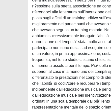
della musica espressa in beats per minute (bpm)
ri?essione sulla stretta associazione tra con
riferendoci alla letteratura sull'interazione 
pilota sugli effetti di un training uditivo sull
miglioramento nei partecipanti che avevano seg
che avevano seguito un training motorio. Nel
abbiamo successivamente indagato l'abilità d
riproduzione del tempo à¨ stata molto accurata
partecipato non sono riusciti ad eseguire co
di un valore, in prima approssimazione, cost
frequenza, nel terzo studio ci siamo chiesti s
di memoria assoluta per il tempo. Pià¹ della m
superiori al caso in almeno uno dei compiti 
differenziato le prestazioni nel compito di i
che l'abilità di codi?care e recuperare i tempi
indipendente dall'educazione musicale per qu
dall'educazione musicale nell'identi?cazione.
ordinati in una scala temporale dal pià¹ lent
rappresentazione mentale dello spazio orientat