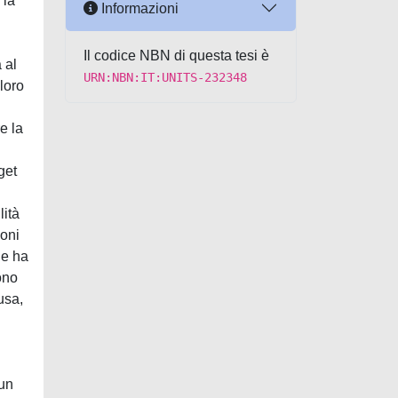
 la
Informazioni
Il codice NBN di questa tesi è
 al
URN:NBN:IT:UNITS-232348
loro
e la
get
lità
ioni
le ha
ono
usa,
 un