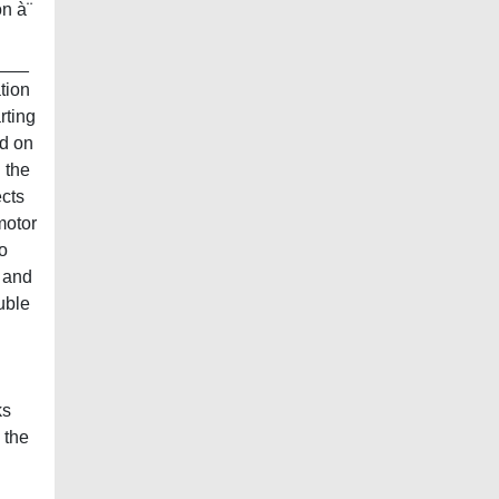
on à¨
___
tion
rting
ed on
 the
ects
motor
to
 and
uble
ks
 the