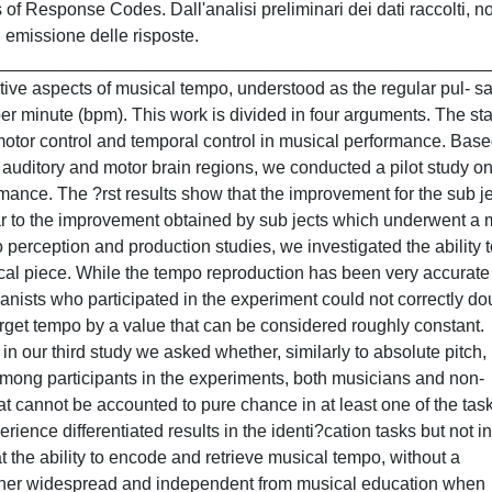
of Response Codes. Dall'analisi preliminari dei dati raccolti, n
di emissione delle risposte.
__________________________________________________
tive aspects of musical tempo, understood as the regular pul- sa
r minute (bpm). This work is divided in four arguments. The sta
 motor control and temporal control in musical performance. Bas
the auditory and motor brain regions, we conducted a pilot study on
rmance. The ?rst results show that the improvement for the sub j
ilar to the improvement obtained by sub jects which underwent a 
o perception and production studies, we investigated the ability 
cal piece. While the tempo reproduction has been very accurate
anists who participated in the experiment could not correctly do
arget tempo by a value that can be considered roughly constant.
n our third study we asked whether, similarly to absolute pitch,
Among participants in the experiments, both musicians and non-
at cannot be accounted to pure chance in at least one of the tas
rience differentiated results in the identi?cation tasks but not in
t the ability to encode and retrieve musical tempo, without a
 rather widespread and independent from musical education when