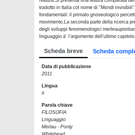
Natura.Si presenta una lettura comparata del
tradotto in Italia col nome di "Mondi invisibili"
fondamentali: il primato gnoseologico percett
movimento.La seconda parte della ricerca pre
degli sviluppi fenomenologici merleaupontian
linguaggio à¨ l'argomento dell'ultimo capitolo
Scheda breve
Scheda compl
Data di pubblicazione
2011
Lingua
it
Parola chiave
FILOSOFIA
Linguaggio
Merlau - Ponty
Whitehead