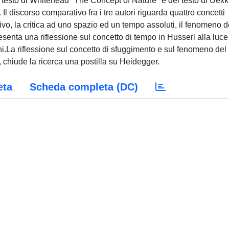
 testo di Whitehead "The Concept of Nature" e del testo di Uexk
. Il discorso comparativo fra i tre autori riguarda quattro concetti
ivo, la critica ad uno spazio ed un tempo assoluti, il fenomeno d
senta una riflessione sul concetto di tempo in Husserl alla luce
i.La riflessione sul concetto di sfuggimento e sul fenomeno del
, chiude la ricerca una postilla su Heidegger.
eta
Scheda completa (DC)