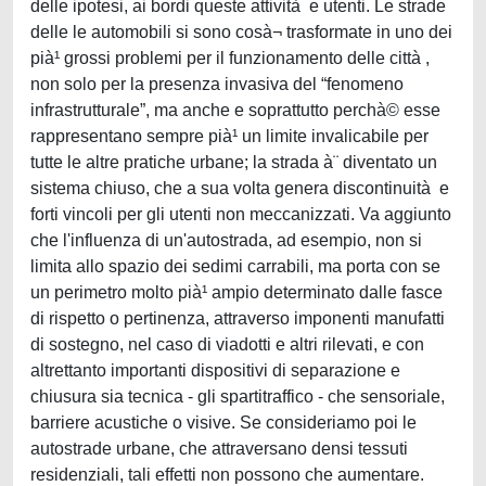
delle ipotesi, ai bordi queste attività e utenti. Le strade
delle le automobili si sono cosà¬ trasformate in uno dei
pià¹ grossi problemi per il funzionamento delle città ,
non solo per la presenza invasiva del “fenomeno
infrastrutturale”, ma anche e soprattutto perchà© esse
rappresentano sempre pià¹ un limite invalicabile per
tutte le altre pratiche urbane; la strada à¨ diventato un
sistema chiuso, che a sua volta genera discontinuità e
forti vincoli per gli utenti non meccanizzati. Va aggiunto
che l'influenza di un'autostrada, ad esempio, non si
limita allo spazio dei sedimi carrabili, ma porta con se
un perimetro molto pià¹ ampio determinato dalle fasce
di rispetto o pertinenza, attraverso imponenti manufatti
di sostegno, nel caso di viadotti e altri rilevati, e con
altrettanto importanti dispositivi di separazione e
chiusura sia tecnica - gli spartitraffico - che sensoriale,
barriere acustiche o visive. Se consideriamo poi le
autostrade urbane, che attraversano densi tessuti
residenziali, tali effetti non possono che aumentare.