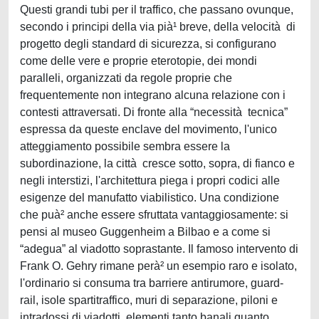
Questi grandi tubi per il traffico, che passano ovunque,
secondo i principi della via pià¹ breve, della velocità di
progetto degli standard di sicurezza, si configurano
come delle vere e proprie eterotopie, dei mondi
paralleli, organizzati da regole proprie che
frequentemente non integrano alcuna relazione con i
contesti attraversati. Di fronte alla “necessità tecnica”
espressa da queste enclave del movimento, l'unico
atteggiamento possibile sembra essere la
subordinazione, la città cresce sotto, sopra, di fianco e
negli interstizi, l'architettura piega i propri codici alle
esigenze del manufatto viabilistico. Una condizione
che puà² anche essere sfruttata vantaggiosamente: si
pensi al museo Guggenheim a Bilbao e a come si
“adegua” al viadotto soprastante. Il famoso intervento di
Frank O. Gehry rimane perà² un esempio raro e isolato,
l'ordinario si consuma tra barriere antirumore, guard-
rail, isole spartitraffico, muri di separazione, piloni e
intradossi di viadotti, elementi tanto banali quanto