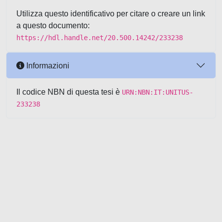
Utilizza questo identificativo per citare o creare un link
a questo documento:
https://hdl.handle.net/20.500.14242/233238
Informazioni
Il codice NBN di questa tesi è
URN:NBN:IT:UNITUS-
233238
Powered by UNITESI
-
about
UNITESI
-
Utilizzo dei cookie
-
Copyright © 2026
Area riservata